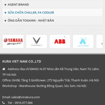
AGENT BRAND
SỬA CHỮA CHILLER, FA COOLER
ỐNG DẪN TOGAWA - NHẬT BẢN
KURA VIET NAM CO.,LTD
Address:
Địa chỉ ĐKKD: N-07 Nhà Liền Kề Trung Văn, Nam Từ Liêm,
TP Hà Nội
Office: GH08, Tầng 5 Goldtower, 275 Nguyễn Trãi, Thanh Xuân, Hà Nội
Workshop - Warehouse: Đường Đồng Quan, Sóc Sơn, Hà Nội
Email:
sales@vinakura.com
Tel:
- 0916.977.666