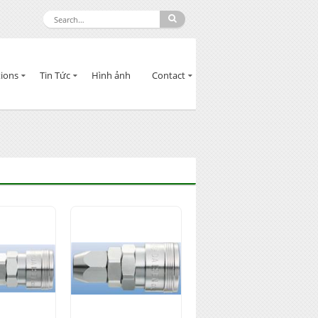
ions
Tin Tức
Hình ảnh
Contact