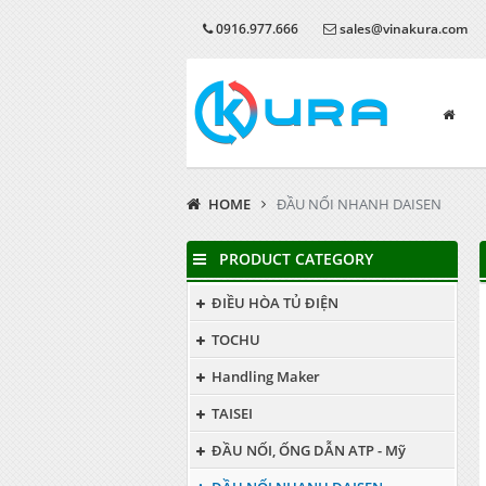
0916.977.666
sales@vinakura.com
HOME
ĐẦU NỐI NHANH DAISEN
PRODUCT CATEGORY
ĐIỀU HÒA TỦ ĐIỆN
TOCHU
Handling Maker
TAISEI
ĐẦU NỐI, ỐNG DẪN ATP - Mỹ