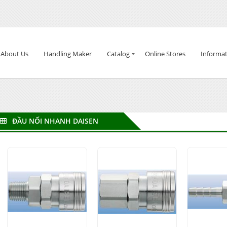
About Us
Handling Maker
Catalog
Online Stores
Informat
ĐẦU NỐI NHANH DAISEN