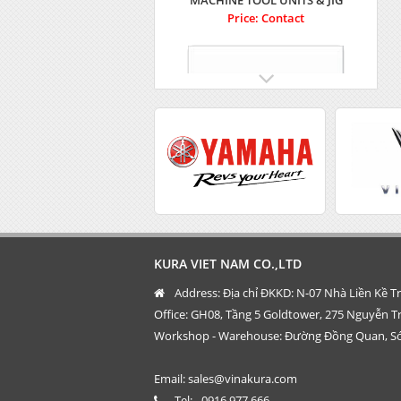
MACHINE TOOL UNITS & JIG
Price: Contact
Taisei 16
Price: Contact
KURA VIET NAM CO.,LTD
Address:
Địa chỉ ĐKKD: N-07 Nhà Liền Kề 
Office: GH08, Tầng 5 Goldtower, 275 Nguyễn T
Workshop - Warehouse: Đường Đồng Quan, Só
Email:
sales@vinakura.com
Tel:
- 0916.977.666