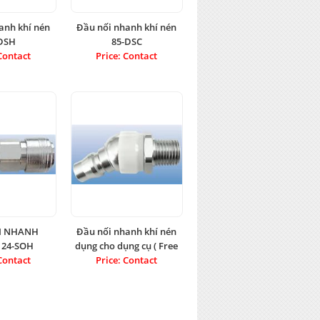
anh khí nén
Đầu nối nhanh khí nén
DSH
85-DSC
Contact
Price: Contact
I NHANH
Đầu nối nhanh khí nén
 24-SOH
dụng cho dụng cụ ( Free
Contact
Angle ) FP6-2M
Price: Contact